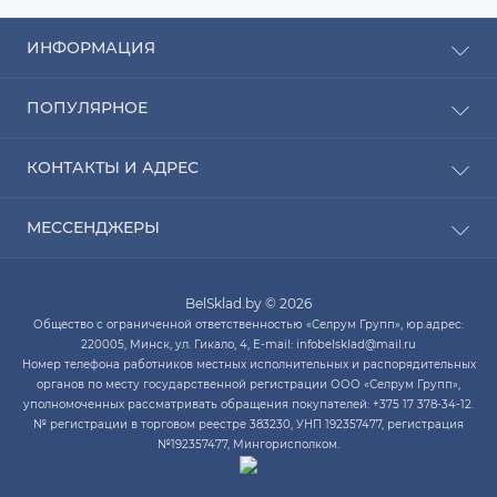
ИНФОРМАЦИЯ
Рассрочка
ПОПУЛЯРНОЕ
Оплата
Доставка
Радиаторы отопления
КОНТАКТЫ И АДРЕС
О компании
Насосы для воды
Связаться с нами
Водонагреватели
ПН-ЧТ с 9:00 до 20:00 ПТ с 9:00 до 19:00 СБ с 10:00
Карта сайта
МЕССЕНДЖЕРЫ
Котлы отопления
до 14:00
Кондиционеры
Telegram
infobelsklad@mail.ru
Кухонные мойки
BelSklad.by © 2026
Viber
ПН-ЧТ с 9:00 до 20:00
Общество с ограниченной ответственностью «Селрум Групп», юр.адрес:
ПТ с 9:00 до 19:00
WhatsApp
220005, Минск, ул. Гикало, 4, E-mail: infobelsklad@mail.ru
СБ с 10:00 до 14:00
Номер телефона работников местных исполнительных и распорядительных
Skype
органов по месту государственной регистрации ООО «Селрум Групп»,
уполномоченных рассматривать обращения покупателей: +375 17 378-34-12.
№ регистрации в торговом реестре 383230, УНП 192357477, регистрация
№192357477, Мингорисполком.