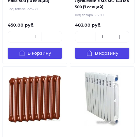
Нова-500 (10 секций)
Луганский ЛМЗ МС-140 М4
500 (7 секций)
Код товара:
225277
Код товара:
217200
450.00 руб.
483.00 руб.
В корзину
В корзину