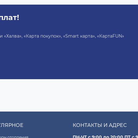
плат!
«Халва», «Карта покупок», «Smart карта», «КартаFUN»
УЛЯРНОЕ
КОНТАКТЫ И АДРЕС
ПН-ЧТ с 9:00 до 20:00 ПТ с 9
оры отопления