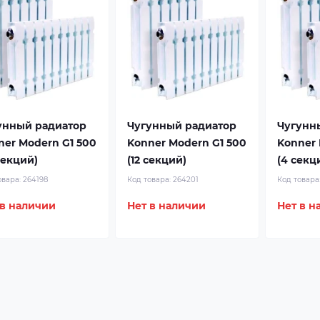
унный радиатор
Чугунный радиатор
Чугунн
ner Modern G1 500
Konner Modern G1 500
Konner 
секций)
(12 секций)
(4 секц
овара:
264198
Код товара:
264201
Код товара
 в наличии
Нет в наличии
Нет в н