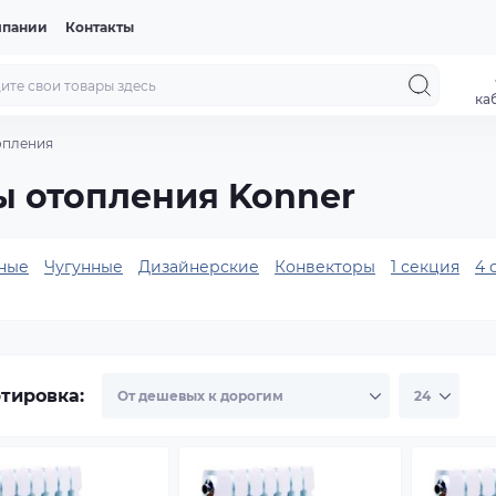
мпании
Контакты
ка
опления
ы отопления Konner
ные
Чугунные
Дизайнерские
Конвекторы
1 секция
4 
тировка: