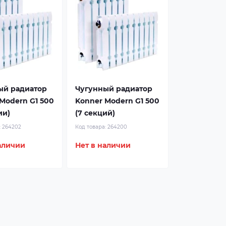
ый радиатор
Чугунный радиатор
Modern G1 500
Konner Modern G1 500
ии)
(7 секций)
:
264202
Код товара:
264200
аличии
Нет в наличии