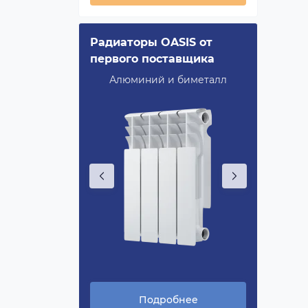
evolution
Радиаторы OASIS от
Royal 
первого поставщика
Bimeta
ность,
Алюминий и биметалл
Повыше
ERSHIFT®
технол
нее
Подробнее