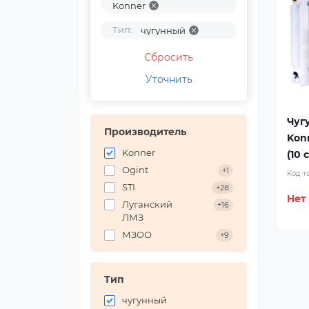
Konner
Тип:
чугунный
Сбросить
Уточнить
Чуг
Производитель
Kon
Konner
(10 
Ogint
+1
Код т
STI
+28
Нет
Луганский
+16
ЛМЗ
МЗОО
+9
Тип
чугунный