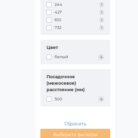
244
1
427
1
610
1
732
1
Цвет
белый
4
Посадочное
(межосевое)
расстояние (мм)
500
4
Сбросить
Выберите фильтры