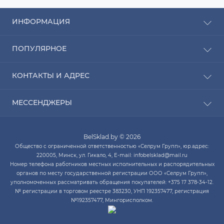
ИНФОРМАЦИЯ
Рассрочка
ПОПУЛЯРНОЕ
Оплата
Доставка
Радиаторы отопления
КОНТАКТЫ И АДРЕС
О компании
Насосы для воды
Связаться с нами
Водонагреватели
ПН-ЧТ с 9:00 до 20:00 ПТ с 9:00 до 19:00 СБ с 10:00
Карта сайта
МЕССЕНДЖЕРЫ
Котлы отопления
до 14:00
Кондиционеры
Telegram
infobelsklad@mail.ru
Кухонные мойки
BelSklad.by © 2026
Viber
ПН-ЧТ с 9:00 до 20:00
Общество с ограниченной ответственностью «Селрум Групп», юр.адрес:
ПТ с 9:00 до 19:00
WhatsApp
220005, Минск, ул. Гикало, 4, E-mail: infobelsklad@mail.ru
СБ с 10:00 до 14:00
Номер телефона работников местных исполнительных и распорядительных
Skype
органов по месту государственной регистрации ООО «Селрум Групп»,
уполномоченных рассматривать обращения покупателей: +375 17 378-34-12.
№ регистрации в торговом реестре 383230, УНП 192357477, регистрация
№192357477, Мингорисполком.