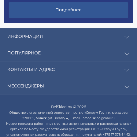
Подробнее
ИНФОРМАЦИЯ
Рассрочка
ПОПУЛЯРНОЕ
Оплата
Доставка
Радиаторы отопления
КОНТАКТЫ И АДРЕС
О компании
Насосы для воды
Связаться с нами
Водонагреватели
ПН-ЧТ с 9:00 до 20:00 ПТ с 9:00 до 19:00 СБ с 10:00
Карта сайта
МЕССЕНДЖЕРЫ
Котлы отопления
до 14:00
Кондиционеры
Telegram
infobelsklad@mail.ru
Кухонные мойки
BelSklad.by © 2026
Viber
ПН-ЧТ с 9:00 до 20:00
Общество с ограниченной ответственностью «Селрум Групп», юр.адрес:
ПТ с 9:00 до 19:00
WhatsApp
220005, Минск, ул. Гикало, 4, E-mail: infobelsklad@mail.ru
СБ с 10:00 до 14:00
Номер телефона работников местных исполнительных и распорядительных
Skype
органов по месту государственной регистрации ООО «Селрум Групп»,
уполномоченных рассматривать обращения покупателей: +375 17 378-34-12.