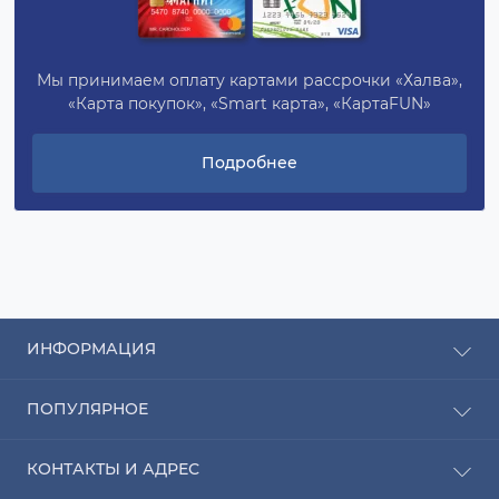
Мы принимаем оплату картами рассрочки «Халва»,
«Карта покупок», «Smart карта», «КартаFUN»
Подробнее
ИНФОРМАЦИЯ
Рассрочка
ПОПУЛЯРНОЕ
Оплата
Доставка
Радиаторы отопления
КОНТАКТЫ И АДРЕС
О компании
Насосы для воды