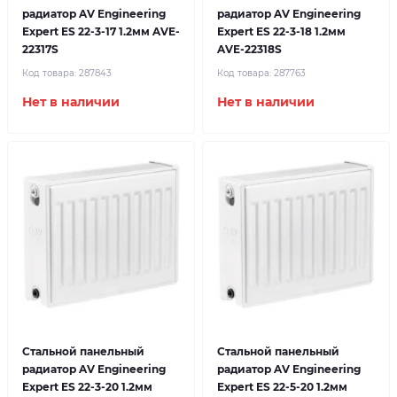
радиатор AV Engineering
радиатор AV Engineering
Expert ES 22-3-17 1.2мм AVE-
Expert ES 22-3-18 1.2мм
22317S
AVE-22318S
Код товара:
287843
Код товара:
287763
Нет в наличии
Нет в наличии
Стальной панельный
Стальной панельный
радиатор AV Engineering
радиатор AV Engineering
Expert ES 22-3-20 1.2мм
Expert ES 22-5-20 1.2мм