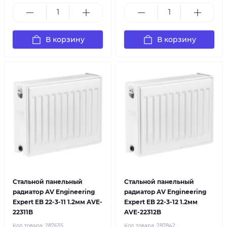
В корзину
В корзину
Стальной панельный
Стальной панельный
радиатор AV Engineering
радиатор AV Engineering
Expert EB 22-3-11 1.2мм AVE-
Expert EB 22-3-12 1.2мм
22311B
AVE-22312B
Код товара:
287635
Код товара:
287842