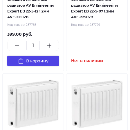
радиатор AV Engineering
радиатор AV Engineering
Expert EB 22-5-12 1.2мм
Expert EB 22-5-07 1.2мм
AVE-22512B
AVE-22507B
Код товара:
287766
Код товара:
287729
399.00 руб.
В корзину
Нет в наличии