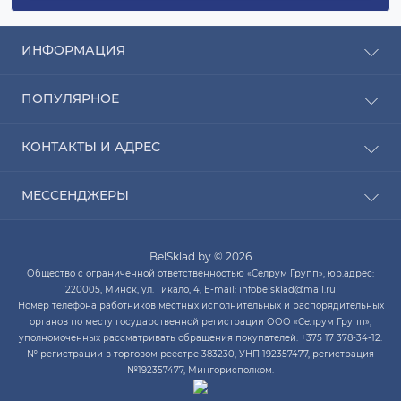
ИНФОРМАЦИЯ
Рассрочка
ПОПУЛЯРНОЕ
Оплата
Доставка
Радиаторы отопления
КОНТАКТЫ И АДРЕС
О компании
Насосы для воды
Связаться с нами
Водонагреватели
ПН-ЧТ с 9:00 до 20:00 ПТ с 9:00 до 19:00 СБ с 10:00
Карта сайта
МЕССЕНДЖЕРЫ
Котлы отопления
до 14:00
Кондиционеры
Telegram
infobelsklad@mail.ru
Кухонные мойки
BelSklad.by © 2026
Viber
ПН-ЧТ с 9:00 до 20:00
Общество с ограниченной ответственностью «Селрум Групп», юр.адрес:
ПТ с 9:00 до 19:00
WhatsApp
220005, Минск, ул. Гикало, 4, E-mail: infobelsklad@mail.ru
СБ с 10:00 до 14:00
Номер телефона работников местных исполнительных и распорядительных
Skype
органов по месту государственной регистрации ООО «Селрум Групп»,
уполномоченных рассматривать обращения покупателей: +375 17 378-34-12.
№ регистрации в торговом реестре 383230, УНП 192357477, регистрация
№192357477, Мингорисполком.