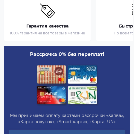
Гарантия качества
Быстр
100% гарантия на все товары в магазине
По всем г
Рассрочка 0% без переплат!
Мы принимаем оплату картами рассрочки «Халва»,
«Карта покупок», «Smart карта», «КартаFUN»