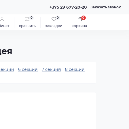
+375 29 677-20-20
Заказать звонок
0
0
0
бинет
сравнить
закладки
корзина
дея
секции
6 секций
7 секций
8 секций