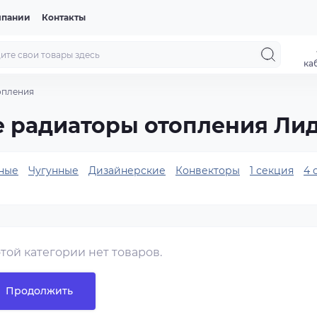
мпании
Контакты
ка
опления
е радиаторы отопления Ли
ные
Чугунные
Дизайнерские
Конвекторы
1 секция
4 
этой категории нет товаров.
Продолжить