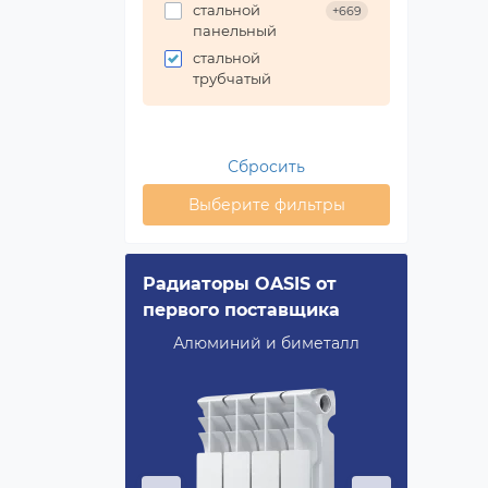
стальной
+669
панельный
стальной
трубчатый
Сбросить
Выберите фильтры
evolution
Радиаторы OASIS от
Royal 
первого поставщика
Bimeta
ность,
Алюминий и биметалл
Повыше
ERSHIFT®
технол