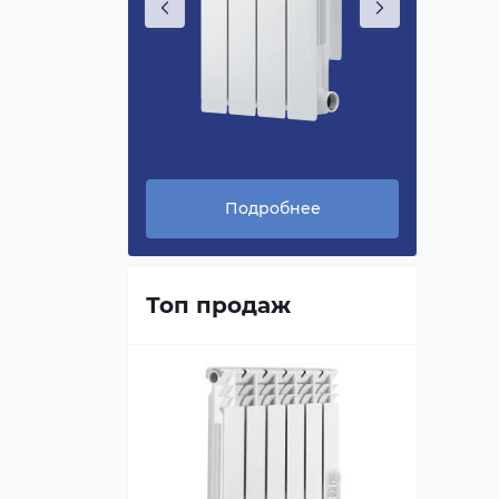
нее
Подробнее
Топ продаж