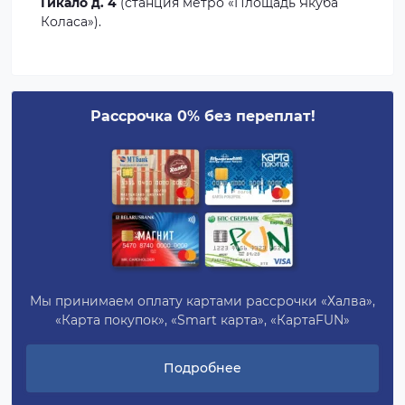
Гикало д. 4
(станция метро «Площадь Якуба
Коласа»).
Рассрочка 0% без переплат!
Мы принимаем оплату картами рассрочки «Халва»,
«Карта покупок», «Smart карта», «КартаFUN»
Подробнее