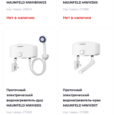
MAUNFELD MWH80W03
MAUNFELD MWH35IS
Код товара:
268234
Код товара:
272888
Нет в наличии
Нет в наличии
Проточный
Проточный
электрический
электрический
водонагреватель-душ
водонагреватель-кран
MAUNFELD MWH55IS
MAUNFELD MWH35IT
Код товара:
272963
Код товара:
272889