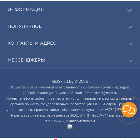
ИНФОРМАЦИЯ
Рассрочка
ПОПУЛЯРНОЕ
Оплата
Доставка
Радиаторы отопления
КОНТАКТЫ И АДРЕС
О компании
Насосы для воды
Связаться с нами
Водонагреватели
ПН-ЧТ с 9:00 до 20:00 ПТ с 9:00 до 19:00 СБ с 10:00
Карта сайта
МЕССЕНДЖЕРЫ
Котлы отопления
до 14:00
Кондиционеры
Telegram
infobelsklad@mail.ru
Кухонные мойки
BelSklad.by © 2026
Viber
ПН-ЧТ с 9:00 до 20:00
Общество с ограниченной ответственностью «Селрум Групп», юр.адрес:
ПТ с 9:00 до 19:00
WhatsApp
220005, Минск, ул. Гикало, 4, E-mail: infobelsklad@mail.ru
СБ с 10:00 до 14:00
Номер телефона работников местных исполнительных и распорядительных
Skype
органов по месту государственной регистрации ООО «Селрум Групп»,
уполномоченных рассматривать обращения покупателей: +375 17 378-34-12.
№ регистрации в торговом реестре 383230, УНП 192357477, регистрация
№192357477, Мингорисполком.