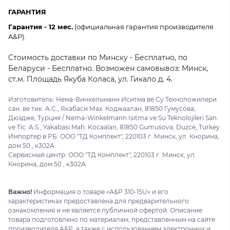
ГАРАНТИЯ
Гарантия - 12 мес.
(официальная гарантия производителя
A&P).
Стоимость доставки по Минску - Бесплатно, по
Беларуси - Бесплатно. Возможен самовывоз: Минск,
ст.м. Площадь Якуба Коласа, ул. Гикало д. 4.
Изготовитель: Нема-Винкельманн Иситма ве Су Техноложилери
сан. ве тик. А.С., Якабаси Мах. Коджаалан, 81850 Гумусова,
Дюздже, Турция / Nema-Winkelmann Isıtma ve Su Teknolojileri San.
ve Tic. A.S., Yakabasi Mah. Kocaalan, 81850 Gumusova, Duzce, Turkey
Импортер в РБ: ООО "ТД Комплект", 220103 г. Минск, ул. Кнорина,
дом 50 , к302А
Сервисный центр: ООО "ТД Комплект", 220103 г. Минск, ул.
Кнорина, дом 50 , к302А
Важно!
Информация о товаре «A&P 310-15U» и его
характеристиках предоставлена для предварительного
ознакомления и не является публичной офертой. Описание
товара подготовлено по материалам, представленным на сайте
производителя A&P, а также с использованием электронных и