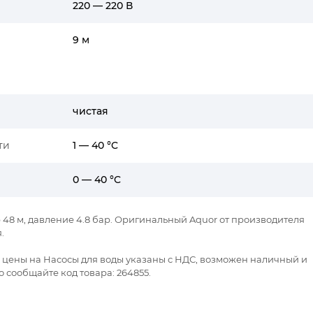
220 — 220 В
9 м
чистая
ти
1 — 40 °C
0 — 40 °C
р 48 м, давление 4.8 бар. Оригинальный Aquor от производителя
.
е цены на Насосы для воды указаны с НДС, возможен наличный и
 сообщайте код товара: 264855.