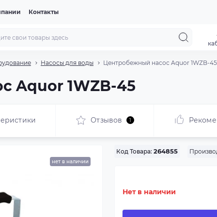
мпании
Контакты
ка
рудование
Насосы для воды
Центробежный насос Aquor 1WZB-45
с Aquor 1WZB-45
теристики
Отзывов
Рекоме
1
Произво
Код Товара:
264855
нет в наличии
Нет в наличии