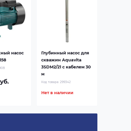
ный насос
Глубинный насос для
158
скважин Aquavita
3SDM2/21 с кабелем 30
908
м
уб.
Код товара:
299342
Нет в наличии