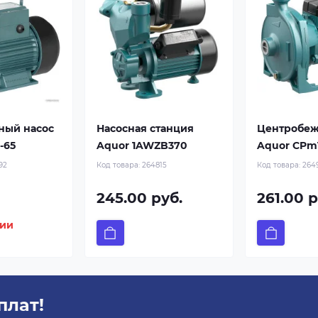
ный насос
Насосная станция
Центробеж
-65
Aquor 1AWZB370
Aquor CPm
92
Код товара:
264815
Код товара:
264
245.00 руб.
261.00 р
чии
плат!