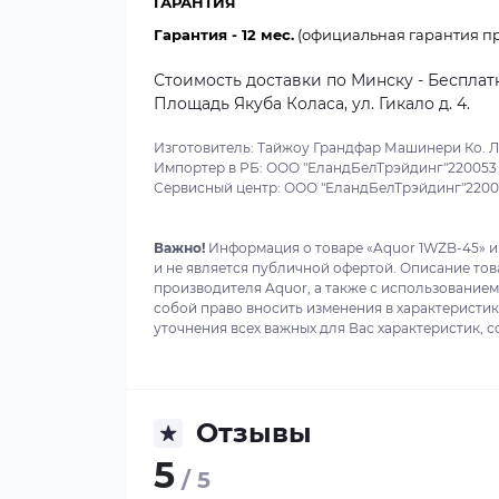
ГАРАНТИЯ
Гарантия - 12 мес.
(официальная гарантия пр
Стоимость доставки по Минску - Бесплатн
Площадь Якуба Коласа, ул. Гикало д. 4.
Изготовитель: Тайжоу Грандфар Машинери Ко. Л
Импортер в РБ: ООО "ЕландБелТрэйдинг"220053 г
Сервисный центр: ООО "ЕландБелТрэйдинг"220053
Важно!
Информация о товаре «Aquor 1WZB-45» и
и не является публичной офертой. Описание то
производителя Aquor, а также с использованием
собой право вносить изменения в характеристи
уточнения всех важных для Вас характеристик, с
Отзывы
5
/ 5