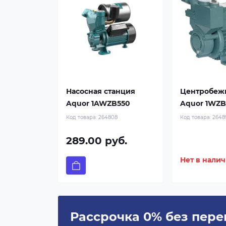
Насосная станция
Центробеж
Aquor 1AWZB550
Aquor 1WZB
Код товара:
264808
Код товара:
2648
289.00 руб.
Нет в нали
Рассрочка 0% без пере