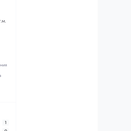
.м.
ения
а
1
0