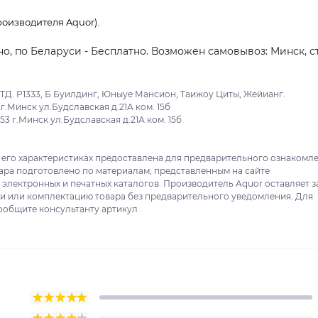
оизводителя Aquor).
о, по Беларуси - Бесплатно. Возможен самовывоз: Минск, ст
ТД. Р1333, Б Буилдинг, Юныуе Мансион, Таижоу Циты, Жейианг.
.Минск ул.Будславская д.21А ком. 15б
 г.Минск ул.Будславская д.21А ком. 15б
 его характеристиках предоставлена для предварительного ознакомл
вара подготовлено по материалам, представленным на сайте
 электронных и печатных каталогов. Производитель Aquor оставляет з
ки или комплектацию товара без предварительного уведомления. Для
ообщите консультанту артикул .