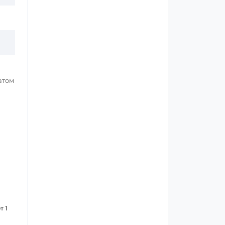
атом
т 1