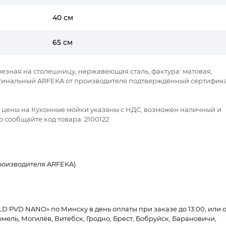
40 см
65 см
зная на столешницу, нержавеющая сталь, фактура: матовая,
ригинальный ARFEKA от производителя подтверждённый сертифик
се цены на Кухонные мойки указаны с НДС, возможен наличный и
 сообщайте код товара: 2100122.
оизводителя ARFEKA).
 PVD NANO» по Минску в день оплаты при заказе до 13:00, или о
омель, Могилёв, Витебск, Гродно, Брест, Бобруйск, Барановичи,