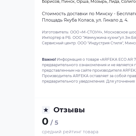
Борисов, Пинск, Орша, Мозырь, Лида, Солиго
Стоимость доставки по Минску - Бесплатн
Площадь Якуба Коласа, ул. Гикало д. 4.
Изготовитель: ООО «М-СТОУН», Московское шоссе,
Импортер в РБ: ООО "Жемчужина кухни"ул.Зм.Бяд
Сервисный центр: ООО "Индустрия Стиля", Минска
Важно!
Информация о товаре «ARFEKA ECO AR 7
предварительного ознакомления и не является 
представленным на сайте производителя ARFEKA
Производитель ARFEKA оставляет за собой прав
предварительного уведомления. Для уточнения в
Отзывы
0
/ 5
средний рейтинг товара