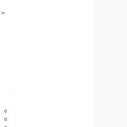
.м.
0
0