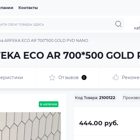
мпании
Контакты
ка
ка ARFEKA ECO AR 700*500 GOLD PVD NANO
FEKA ECO AR 700*500 GOLD
теристики
Отзывов
Рекоме
0
Произво
Код Товара:
2100122
в наличии
444.00 руб.