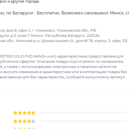
рск и другие города.
о, по Беларуси - Бесплатно. Возможен самовывоз: Минск, ст
 дом 8, офис 3, г. Ульяновск, Ульяновская обл., РФ
ули, д.3, комн.7, Минск, Республика Беларусь, 220034
я обл., Минский р-н, Щомыслицкий с/с, дом № 76, корпус 3, офис 313
00*500 GOLD PVD NANO» и его характеристиках предоставлена для
публичной офертой. Описание товара подготовлено по материалам,
, а также с использованием электронных и печатных каталогов.
о вносить изменения в характеристики или комплектацию товара без
сех важных для Вас характеристик, сообщите консультанту артикул .