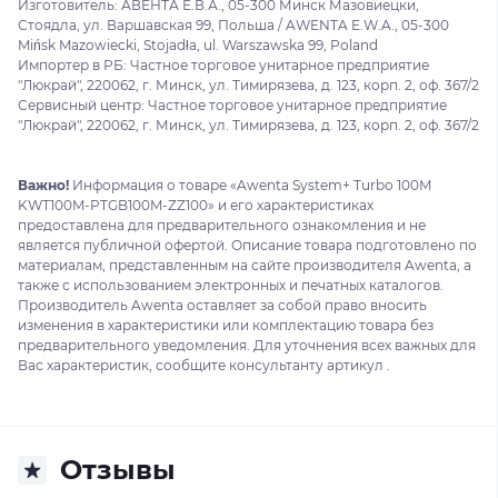
Изготовитель: АВЕНТА Е.В.А., 05-300 Минск Мазовиецки,
Стоядла, ул. Варшавская 99, Польша / AWENTA E.W.A., 05-300
Mińsk Mazowiecki, Stojadła, ul. Warszawska 99, Poland
Импортер в РБ: Частное торговое унитарное предприятие
"Люкрай", 220062, г. Минск, ул. Тимирязева, д. 123, корп. 2, оф. 367/2
Сервисный центр: Частное торговое унитарное предприятие
"Люкрай", 220062, г. Минск, ул. Тимирязева, д. 123, корп. 2, оф. 367/2
Важно!
Информация о товаре «Awenta System+ Turbo 100M
KWT100M-PTGB100M-ZZ100» и его характеристиках
предоставлена для предварительного ознакомления и не
является публичной офертой. Описание товара подготовлено по
материалам, представленным на сайте производителя Awenta, а
также с использованием электронных и печатных каталогов.
Производитель Awenta оставляет за собой право вносить
изменения в характеристики или комплектацию товара без
предварительного уведомления. Для уточнения всех важных для
Вас характеристик, сообщите консультанту артикул .
Отзывы