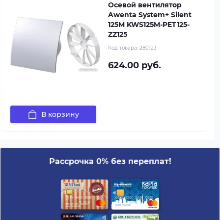
Осевой вентилятор
Awenta System+ Silent
125M KWS125M-PET125-
ZZ125
Код товара:
280123
624.00 руб.
В корзину
Рассрочка 0% без переплат!