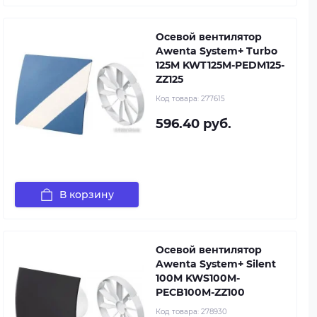
Осевой вентилятор
Awenta System+ Turbo
125M KWT125M-PEDM125-
ZZ125
Код товара:
277615
596.40 руб.
В корзину
Осевой вентилятор
Awenta System+ Silent
100M KWS100M-
PECB100M-ZZ100
Код товара:
278930