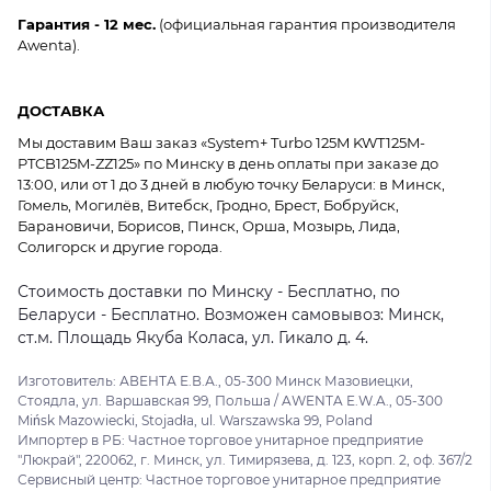
Гарантия - 12 мес.
(официальная гарантия производителя
Awenta).
ДОСТАВКА
Мы доставим Ваш заказ «System+ Turbo 125M KWT125M-
PTCB125M-ZZ125» по Минску в день оплаты при заказе до
13:00, или от 1 до 3 дней в любую точку Беларуси: в Минск,
Гомель, Могилёв, Витебск, Гродно, Брест, Бобруйск,
Барановичи, Борисов, Пинск, Орша, Мозырь, Лида,
Солигорск и другие города.
Стоимость доставки по Минску - Бесплатно, по
Беларуси - Бесплатно. Возможен самовывоз: Минск,
ст.м. Площадь Якуба Коласа, ул. Гикало д. 4.
Изготовитель: АВЕНТА Е.В.А., 05-300 Минск Мазовиецки,
Стоядла, ул. Варшавская 99, Польша / AWENTA E.W.A., 05-300
Mińsk Mazowiecki, Stojadła, ul. Warszawska 99, Poland
Импортер в РБ: Частное торговое унитарное предприятие
"Люкрай", 220062, г. Минск, ул. Тимирязева, д. 123, корп. 2, оф. 367/2
Сервисный центр: Частное торговое унитарное предприятие