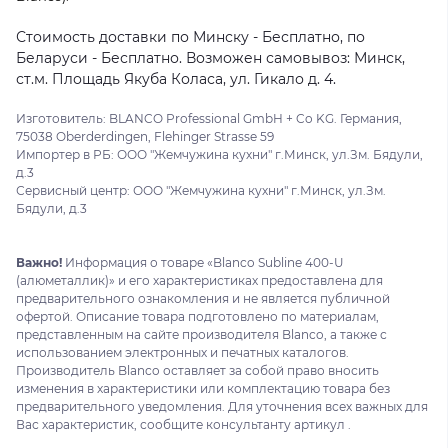
Стоимость доставки по Минску - Бесплатно, по
Беларуси - Бесплатно. Возможен самовывоз: Минск,
ст.м. Площадь Якуба Коласа, ул. Гикало д. 4.
Изготовитель: BLANCO Professional GmbH + Co KG. Германия,
75038 Oberderdingen, Flehinger Strasse 59
Импортер в РБ: ООО "Жемчужина кухни" г.Минск, ул.Зм. Бядули,
д.3
Сервисный центр: ООО "Жемчужина кухни" г.Минск, ул.Зм.
Бядули, д.3
Важно!
Информация о товаре «Blanco Subline 400-U
(алюметаллик)» и его характеристиках предоставлена для
предварительного ознакомления и не является публичной
офертой. Описание товара подготовлено по материалам,
представленным на сайте производителя Blanco, а также с
использованием электронных и печатных каталогов.
Производитель Blanco оставляет за собой право вносить
изменения в характеристики или комплектацию товара без
предварительного уведомления. Для уточнения всех важных для
Вас характеристик, сообщите консультанту артикул .