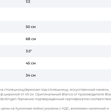
1/2
50 см
68 см
3.5"
45 см
34 см
я на столешницу/врезная под столешницу, искусственный камень,
шкаф шириной от 45 см. Оригинальный Blanco от производителя Bla
erderdingen Германия подтверждённый сертификатом соответстви
се цены на Кухонные мойки указаны с НДС, возможен наличный и