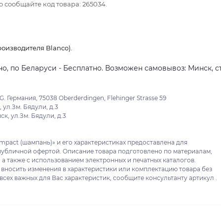
 сообщайте код товара: 265034.
оизводителя Blanco).
о, по Беларуси - Бесплатно. Возможен самовывоз: Минск, ст
 Германия, 75038 Oberderdingen, Flehinger Strasse 59
ул.Зм. Бядули, д.3
, ул.Зм. Бядули, д.3
ompact (шампань)» и его характеристиках предоставлена для
публичной офертой. Описание товара подготовлено по материалам,
 а также с использованием электронных и печатных каталогов.
 вносить изменения в характеристики или комплектацию товара без
сех важных для Вас характеристик, сообщите консультанту артикул .