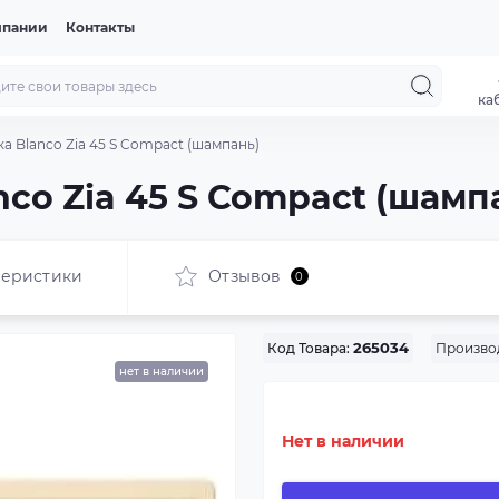
мпании
Контакты
ка
а Blanco Zia 45 S Compact (шампань)
co Zia 45 S Compact (шамп
теристики
Отзывов
0
Произво
Код Товара:
265034
нет в наличии
Нет в наличии