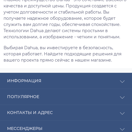
качества и доступной цены. Продукция создается с
учетом долговечности и стабильной работы. Вы
получаете надежное оборудование, которое будет
служить вам долгие годы, обеспечивая спокойствие.
Технологии Dahua делают системы простыми в
использовании, а изображение - четким и понятным.
Выбирая Dahua, вы инвестируете в безопасность,
которая работает. Найдите подходящие решения для
вашего проекта прямо сейчас в нашем магазине.
ИНФОРМАЦИЯ
Рассрочка
ПОПУЛЯРНОЕ
Оплата
Доставка
Радиаторы отопления
КОНТАКТЫ И АДРЕС
О компании
Насосы для воды
Связаться с нами
Водонагреватели
ПН-ЧТ с 9:00 до 20:00 ПТ с 9:00 до 19:00 СБ с 10:00
Карта сайта
МЕССЕНДЖЕРЫ
Котлы отопления
до 14:00