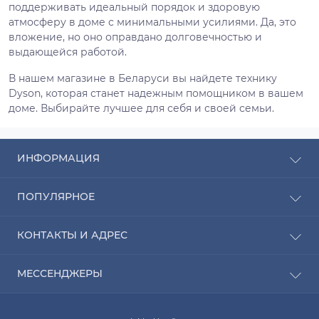
поддерживать идеальный порядок и здоровую
атмосферу в доме с минимальными усилиями. Да, это
вложение, но оно оправдано долговечностью и
выдающейся работой.
В нашем магазине в Беларуси вы найдете технику
Dyson, которая станет надежным помощником в вашем
доме. Выбирайте лучшее для себя и своей семьи.
ИНФОРМАЦИЯ
Рассрочка
ПОПУЛЯРНОЕ
Оплата
Доставка
Радиаторы отопления
КОНТАКТЫ И АДРЕС
О компании
Насосы для воды
Связаться с нами
Водонагреватели
ПН-ЧТ с 9:00 до 20:00 ПТ с 9:00 до 19:00 СБ с 10:00
Карта сайта
МЕССЕНДЖЕРЫ
Котлы отопления
до 14:00
Кондиционеры
Telegram
infobelsklad@mail.ru
Кухонные мойки