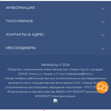
ИНФОРМАЦИЯ
Рассрочка
ПОПУЛЯРНОЕ
Оплата
Доставка
Радиаторы отопления
КОНТАКТЫ И АДРЕС
О компании
Насосы для воды
Связаться с нами
Водонагреватели
ПН-ЧТ с 9:00 до 20:00 ПТ с 9:00 до 19:00 СБ с 10:00
Карта сайта
МЕССЕНДЖЕРЫ
Котлы отопления
до 14:00
Кондиционеры
Telegram
infobelsklad@mail.ru
Кухонные мойки
BelSklad.by © 2026
Viber
ПН-ЧТ с 9:00 до 20:00
Общество с ограниченной ответственностью «Селрум Групп», юр.адрес:
ПТ с 9:00 до 19:00
WhatsApp
220005, Минск, ул. Гикало, 4, E-mail: infobelsklad@mail.ru
СБ с 10:00 до 14:00
Номер телефона работников местных исполнительных и распорядительных
Skype
органов по месту государственной регистрации ООО «Селрум Групп»,
уполномоченных рассматривать обращения покупателей: +375 17 378-34-12.
№ регистрации в торговом реестре 383230, УНП 192357477, регистрация
№192357477, Мингорисполком.