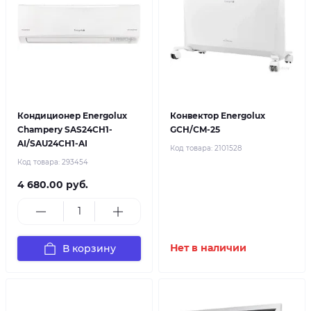
Кондиционер Energolux
Конвектор Energolux
Champery SAS24CH1-
GCH/CM-25
AI/SAU24CH1-AI
Код товара:
2101528
Код товара:
293454
4 680.00 руб.
В корзину
Нет в наличии