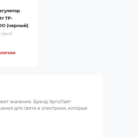
егулятор
т ТР-
O (черный)
:
296475
аличии
меет значение. Бренд ЭргоЛайт
ения для света и электрики, которые