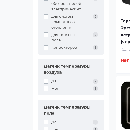
обогревателей
электрических
для систем
2
Тер
комнатного
отопления
Эрг
вст
для теплого
7
пола
(че
конвекторов
5
Код т
Нет
Датчик температуры
воздуха
Да
2
Нет
5
Датчик температуры
пола
Да
5
Нет
2