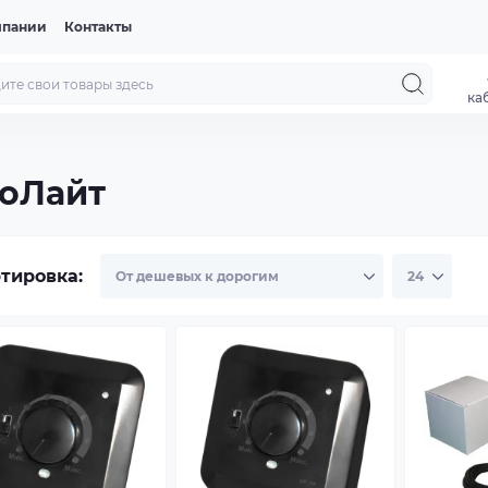
мпании
Контакты
ка
гоЛайт
тировка: