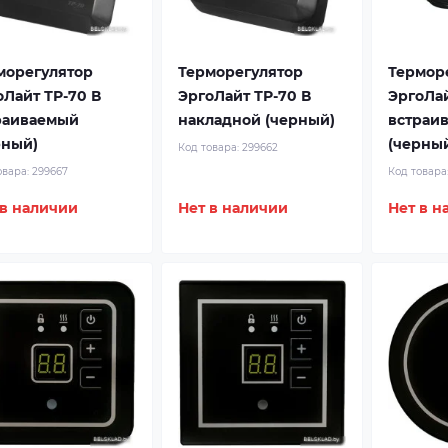
морегулятор
Терморегулятор
Термор
оЛайт ТР-70 В
ЭргоЛайт ТР-70 В
ЭргоЛай
раиваемый
накладной (черный)
встраи
рный)
(черны
Код товара:
299662
овара:
299667
Код товара
 в наличии
Нет в наличии
Нет в н