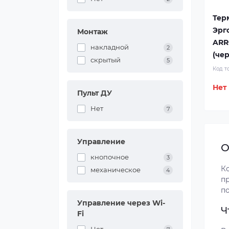
Тер
Эрг
Монтаж
AR
накладной
2
(че
скрытый
5
Код т
Нет
Пульт ДУ
Нет
7
Управление
О
кнопочное
3
К
механическое
4
п
п
Управление через Wi-
Ч
Fi