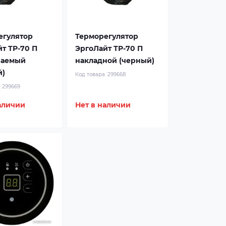
егулятор
Терморегулятор
т ТР-70 П
ЭргоЛайт ТР-70 П
ваемый
накладной (черный)
й)
Код товара:
299668
:
299669
аличии
Нет в наличии