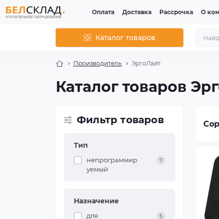
Оплата
Доставка
Рассрочка
О ко
Каталог товаров
Производитель
ЭргоЛайт
Каталог товаров Эр
Фильтр товаров
Сор
Тип
непрограммир
7
уемый
Назначение
для
5