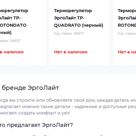
морегулятор
Терморегулятор
Термор
оЛайт ТР-
ЭргоЛайт ТР-
ЭргоЛай
ROTONDATO
QUADRATO (черный)
ROTOND
рный)
Код товара:
296571
Код товара
овара:
296537
 в наличии
Нет в наличии
Нет в н
 бренде ЭргоЛайт
огда вы строите или обновляете свой дом, каждая деталь и
редлагает именно такие детали - надежные и доступные реш
омогают создать комфорт и уют.
то предлагает ЭргоЛайт?