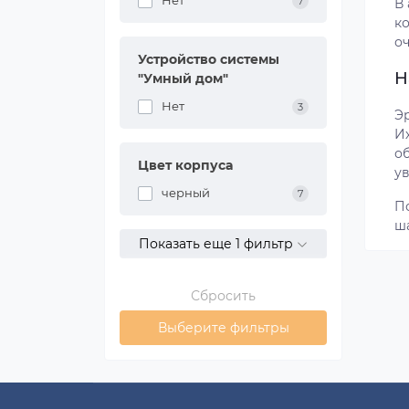
Нет
7
В
к
о
Устройство системы
Н
"Умный дом"
Нет
3
Э
И
о
Цвет корпуса
ув
черный
7
П
ша
Показать еще 1 фильтр
Сбросить
Выберите фильтры