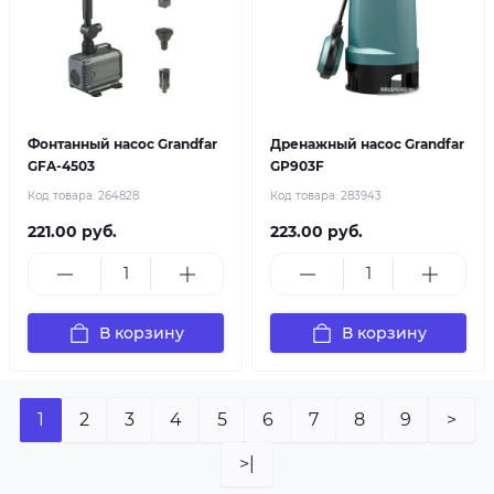
Фонтанный насос Grandfar
Дренажный насос Grandfar
GFA-4503
GP903F
Код товара:
264828
Код товара:
283943
221.00 руб.
223.00 руб.
В корзину
В корзину
1
2
3
4
5
6
7
8
9
>
>|