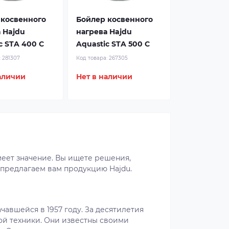
 косвенного
Бойлер косвенного
 Hajdu
нагрева Hajdu
c STA 400 C
Aquastic STA 500 C
:
281307
Код товара:
267305
аличии
Нет в наличии
меет значение. Вы ищете решения,
 предлагаем вам продукцию Hajdu.
чавшейся в 1957 году. За десятилетия
ой техники. Они известны своими