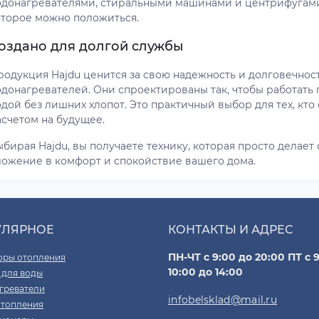
одонагревателями, стиральными машинами и центрифугами. Э
оторое можно положиться.
оздано для долгой службы
родукция Hajdu ценится за свою надежность и долговечност
одонагревателей. Они спроектированы так, чтобы работать
дой без лишних хлопот. Это практичный выбор для тех, кто 
асчетом на будущее.
бирая Hajdu, вы получаете технику, которая просто делает 
ложение в комфорт и спокойствие вашего дома.
УЛЯРНОЕ
КОНТАКТЫ И АДРЕС
ПН-ЧТ с 9:00 до 20:00 ПТ с 9
оры отопления
10:00 до 14:00
 для воды
греватели
infobelsklad@mail.ru
отопления