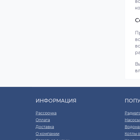
в
к
С
П
в
во
р
Вы
в
ИНФОРМАЦИЯ
ПОП
Рассрочка
Радиат
Оплата
Насосы
Доставка
Водона
О компании
Котлы 