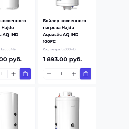
 косвенного
Бойлер косвенного
 Hajdu
нагрева Hajdu
c AQ IND
Aquastic AQ IND
100FC
:
bs000419
Код товара:
bs000413
.00 руб.
1 893.00 руб.