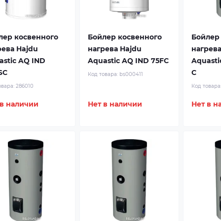
лер косвенного
Бойлер косвенного
Бойлер
рева Hajdu
нагрева Hajdu
нагрева
astic AQ IND
Aquastic AQ IND 75FC
Aquasti
SC
C
Код товара:
bs000411
овара:
286010
Код товара
 в наличии
Нет в наличии
Нет в н