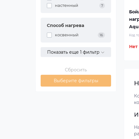
настенный
7
Бой
наг
Способ нагрева
Aqua
косвенный
16
Код т
Нет
Показать еще 1 фильтр
Сбросить
Выберите фильтры
H
К
к
И
Ha
р