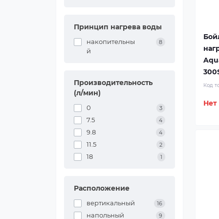
Принцип нагрева воды
Бой
накопительны
8
наг
й
Aqu
300
Производительность
Код т
(л/мин)
Нет
0
3
7.5
4
9.8
4
11.5
2
18
1
Расположение
вертикальный
16
напольный
9