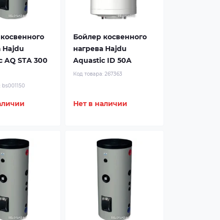
 косвенного
Бойлер косвенного
 Hajdu
нагрева Hajdu
c AQ STA 300
Aquastic ID 50A
Код товара:
267363
:
bs001150
аличии
Нет в наличии