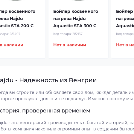
лер косвенного
Бойлер косвенного
Бойлер
рева Hajdu
нагрева Hajdu
нагрева
stic STA 200 C
Aquastic STA 300 C
Aquasti
овара:
281407
Код товара:
282137
Код товара
 в наличии
Нет в наличии
Нет в н
ajdu - Надежность из Венгрии
огда вы строите или обновляете свой дом, каждая деталь и
оторые прослужат долго и не подведут. Именно поэтому мы
стория, проверенная временем
jdu - это венгерский производитель с богатой историей, на
аботы компания накопила огромный опыт в создании бытов