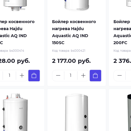
лер косвенного
Бойлер косвенного
Бойлер
рева Hajdu
нагрева Hajdu
нагрева
astic AQ IND
Aquastic AQ IND
Aquasti
FC
150SC
200FC
овара:
bs000414
Код товара:
bs000421
Код товара
28.00 руб.
2 177.00 руб.
2 376