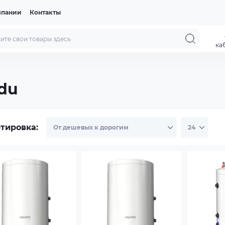
мпании
Контакты
ка
jdu
тировка: