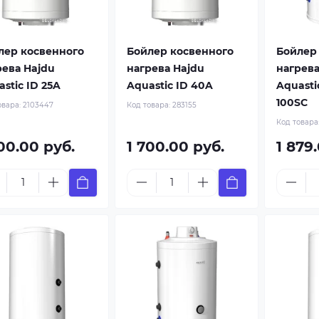
лер косвенного
Бойлер косвенного
Бойлер
рева Hajdu
нагрева Hajdu
нагрева
stic ID 25A
Aquastic ID 40A
Aquasti
100SC
овара:
2103447
Код товара:
283155
Код товара
00.00 руб.
1 700.00 руб.
1 879