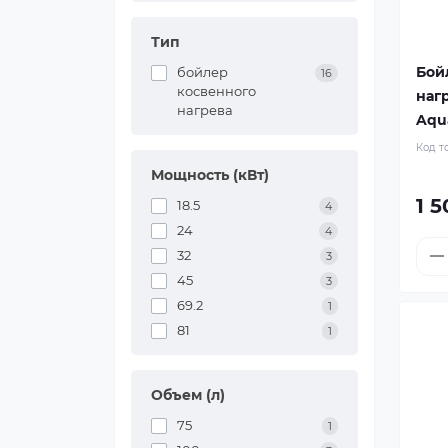
Тип
Бой
бойлер
16
косвенного
наг
нагрева
Aqua
Код т
Мощность (кВт)
1 5
18.5
4
24
4
32
3
45
3
69.2
1
81
1
Объем (л)
75
1