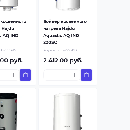
 косвенного
Бойлер косвенного
 Hajdu
нагрева Hajdu
c AQ IND
Aquastic AQ IND
200SC
:
bs000415
Код товара:
bs000423
.00 руб.
2 412.00 руб.