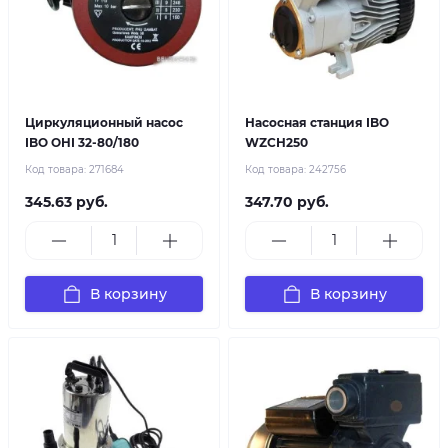
Циркуляционный насос
Насосная станция IBO
IBO OHI 32-80/180
WZСН250
Код товара:
271684
Код товара:
242756
345.63 руб.
347.70 руб.
В корзину
В корзину