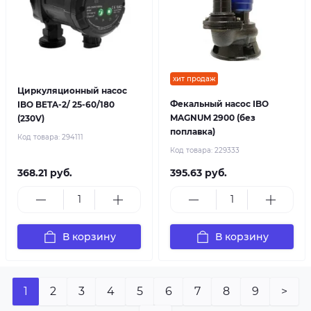
хит продаж
Циркуляционный насос
Фекальный насос IBO
IBO BETA-2/ 25-60/180
MAGNUM 2900 (без
(230V)
поплавка)
Код товара:
294111
Код товара:
229333
368.21 руб.
395.63 руб.
В корзину
В корзину
1
2
3
4
5
6
7
8
9
>