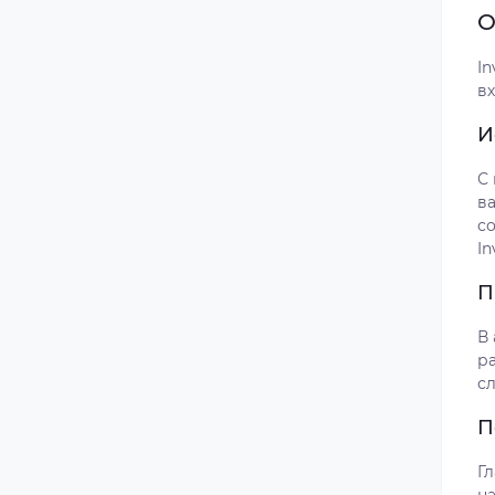
О
In
вх
И
С
ва
с
In
П
В
р
сл
П
Гл
на