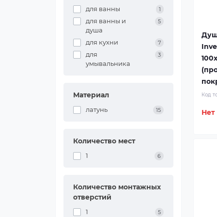
для ванны
1
для ванны и
5
душа
Душ
для кухни
7
Inve
для
3
100x
умывальника
(пр
пок
Материал
Код т
латунь
15
Нет
Количество мест
1
6
Количество монтажных
отверстий
1
5