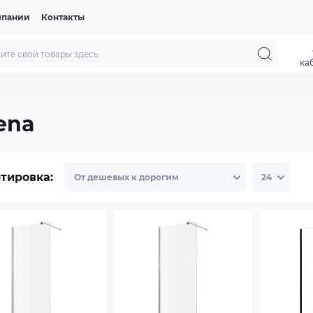
мпании
Контакты
ка
ena
тировка: