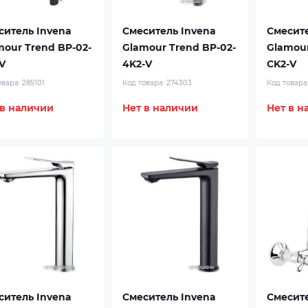
ситель Invena
Смеситель Invena
Смесите
mour Trend BP-02-
Glamour Trend BP-02-
Glamour
V
4K2-V
CK2-V
овара:
285101
Код товара:
274303
Код товара
 в наличии
Нет в наличии
Нет в н
ситель Invena
Смеситель Invena
Смесите