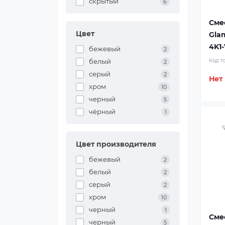
скрытый
6
Сме
Цвет
Gla
4K1-
бежевый
2
белый
Код т
2
серый
2
Нет
хром
10
черный
5
чёрный
1
Цвет производителя
бежевый
2
белый
2
серый
2
хром
10
черный
1
Сме
черный
5