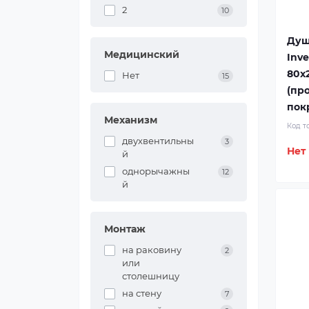
2
10
Душ
Медицинский
Inve
80x
Нет
15
(пр
пок
Механизм
Код т
двухвентильны
3
Нет
й
однорычажны
12
й
Монтаж
на раковину
2
или
столешницу
на стену
7