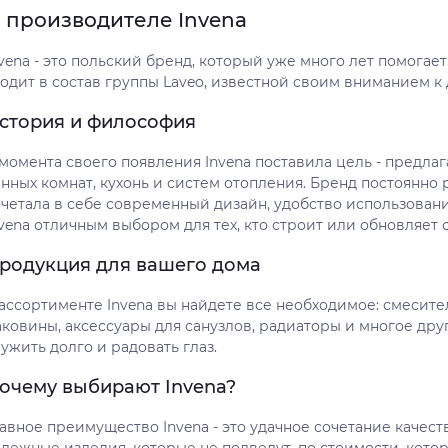
 производителе Invena
vena - это польский бренд, который уже много лет помогает
одит в состав группы Laveo, известной своим вниманием к 
стория и философия
 момента своего появления Invena поставила цель - предл
нных комнат, кухонь и систем отопления. Бренд постоянно 
очетала в себе современный дизайн, удобство использовани
vena отличным выбором для тех, кто строит или обновляет 
родукция для вашего дома
 ассортименте Invena вы найдете все необходимое: смесите
аковины, аксессуары для санузлов, радиаторы и многое дру
ужить долго и радовать глаз.
очему выбирают Invena?
авное преимущество Invena - это удачное сочетание качест
дежные изделия, которые не подведут, по стоимости, котор