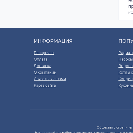
пр
к
ИНФОРМАЦИЯ
ПОП
Рассрочка
Радиат
Оплата
Насосы
Доставка
Водона
О компании
Котлы 
Связаться с нами
Кондиц
Карта сайта
Кухонн
Общество с ограниченно
Номер телефона работников местных исполнительных и рас