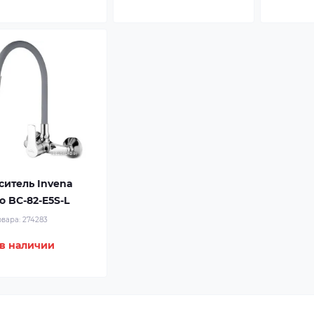
ситель Invena
o BC-82-E5S-L
овара:
274283
 в наличии