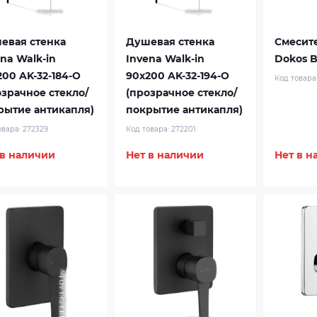
евая стенка
Душевая стенка
Смесите
na Walk-in
Invena Walk-in
Dokos B
200 AK-32-184-O
90x200 AK-32-194-O
Код товара
озрачное стекло/
(прозрачное стекло/
рытие антикапля)
покрытие антикапля)
овара:
272329
Код товара:
272201
 в наличии
Нет в наличии
Нет в н