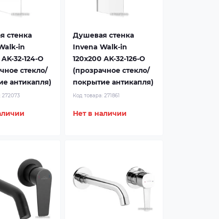
я стенка
Душевая стенка
Walk-in
Invena Walk-in
 AK-32-124-O
120x200 AK-32-126-O
чное стекло/
(прозрачное стекло/
ие антикапля)
покрытие антикапля)
:
272073
Код товара:
271861
аличии
Нет в наличии