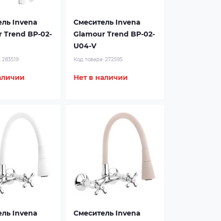
ль Invena
Смеситель Invena
 Trend BP-02-
Glamour Trend BP-02-
U04-V
:
283519
Код товара:
272595
аличии
Нет в наличии
ль Invena
Смеситель Invena