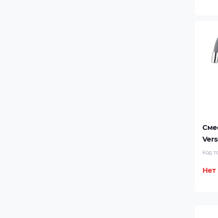
Сме
Vers
Код т
Нет