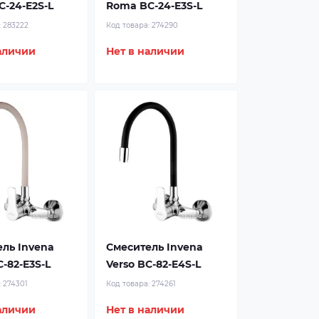
-24-E2S-L
Roma BC-24-E3S-L
:
283222
Код товара:
274290
аличии
Нет в наличии
ль Invena
Смеситель Invena
C-82-E3S-L
Verso BC-82-E4S-L
:
274301
Код товара:
274261
аличии
Нет в наличии