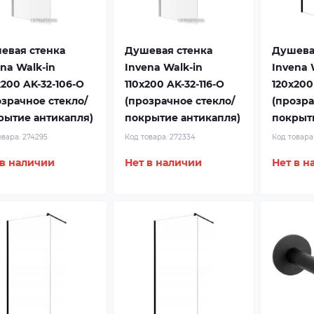
евая стенка
Душевая стенка
Душева
na Walk-in
Invena Walk-in
Invena 
200 AK-32-106-O
110x200 AK-32-116-O
120x200
озрачное стекло/
(прозрачное стекло/
(прозра
рытие антикапля)
покрытие антикапля)
покрыт
овара:
274295
Код товара:
272334
Код товара
 в наличии
Нет в наличии
Нет в н