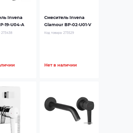
ль Invena
Смеситель Invena
P-19-U04-A
Glamour BP-02-U01-V
:
273438
Код товара:
273529
аличии
Нет в наличии