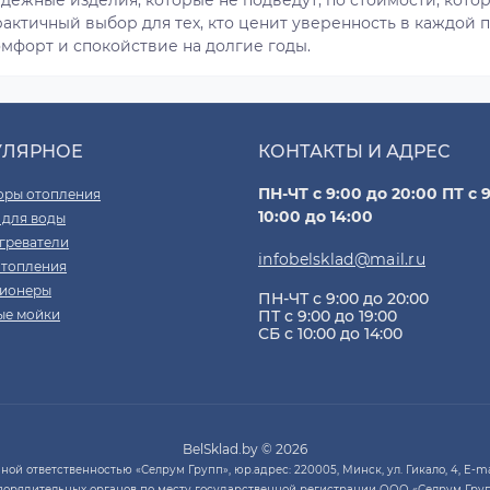
актичный выбор для тех, кто ценит уверенность в каждой п
омфорт и спокойствие на долгие годы.
УЛЯРНОЕ
КОНТАКТЫ И АДРЕС
ПН-ЧТ с 9:00 до 20:00 ПТ с 9
оры отопления
10:00 до 14:00
 для воды
греватели
infobelsklad@mail.ru
отопления
ионеры
ПН-ЧТ с 9:00 до 20:00
ые мойки
ПТ с 9:00 до 19:00
СБ с 10:00 до 14:00
BelSklad.by © 2026
й ответственностью «Селрум Групп», юр.адрес: 220005, Минск, ул. Гикало, 4, E-mai
порядительных органов по месту государственной регистрации ООО «Селрум Груп