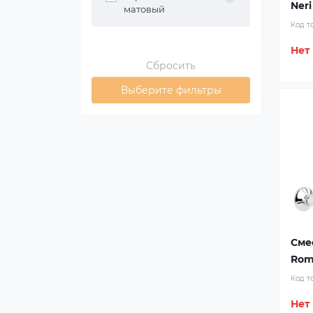
Neri
матовый
Код т
Нет
Сбросить
Выберите фильтры
Сме
Rom
Код т
Нет