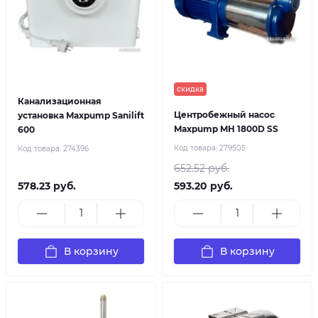
скидка
Канализационная
Центробежный насос
установка Maxpump Sanilift
Maxpump MH 1800D SS
600
Код товара:
279505
Код товара:
274396
652.52 руб.
578.23 руб.
593.20 руб.
В корзину
В корзину