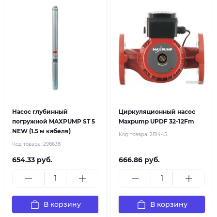
Насос глубинный
Циркуляционный насос
погружной MAXPUMP ST 5
Maxpump UPDF 32-12Fm
NEW (1.5 м кабеля)
Код товара:
281445
Код товара:
298638
654.33 руб.
666.86 руб.
В корзину
В корзину