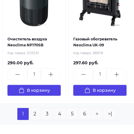
Очиститель воздуха
Газовый обогреватель
Neoclima NP170SB
Neoclima UK-09
Код товара:
2103233
Код товара:
289018
290.00 руб.
297.60 руб.
В корзину
В корзину
1
2
3
4
5
6
>
>|