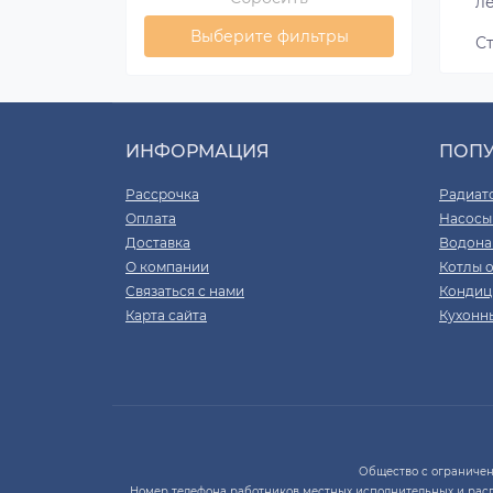
л
Выберите фильтры
С
ИНФОРМАЦИЯ
ПОП
Рассрочка
Радиат
Оплата
Насосы
Доставка
Водона
О компании
Котлы 
Связаться с нами
Кондиц
Карта сайта
Кухонн
Общество с ограниченно
Номер телефона работников местных исполнительных и рас