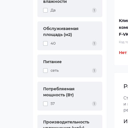
влажности
Да
1
Кли
ком
Обслуживаемая
F-V
площадь (м2)
Код т
40
1
Нет
Питание
сеть
1
P
Потребляемая
мощность (Вт)
С
57
и 
1
р
И
Производительность