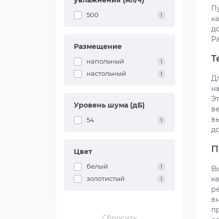
увлажнения (мл/ч)
П
500
1
к
д
P
Размещение
Т
напольный
1
настольный
1
Дл
н
Э
Уровень шума (дБ)
в
в
54
1
до
П
Цвет
белый
1
Вы
к
золотистый
1
р
в
п
Сбросить