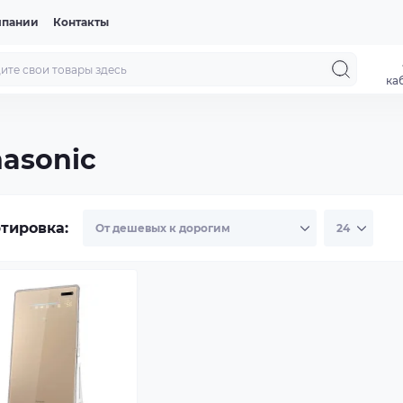
мпании
Контакты
ка
nasonic
тировка: