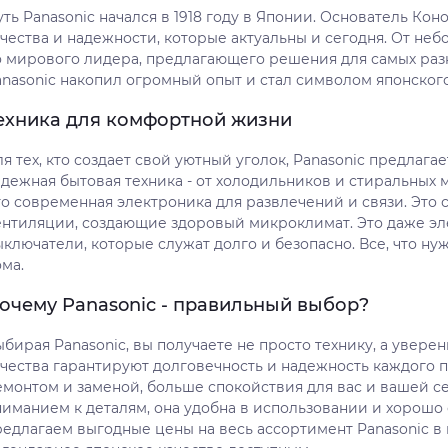
уть Panasonic начался в 1918 году в Японии. Основатель К
ачества и надежности, которые актуальны и сегодня. От не
о мирового лидера, предлагающего решения для самых разн
anasonic накопил огромный опыт и стал символом японского
ехника для комфортной жизни
я тех, кто создает свой уютный уголок, Panasonic предлаг
адежная бытовая техника - от холодильников и стиральных
то современная электроника для развлечений и связи. Это
ентиляции, создающие здоровый микроклимат. Это даже эле
ыключатели, которые служат долго и безопасно. Все, что н
ма.
очему Panasonic - правильный выбор?
бирая Panasonic, вы получаете не просто технику, а уверен
ачества гарантируют долговечность и надежность каждого п
емонтом и заменой, больше спокойствия для вас и вашей се
ниманием к деталям, она удобна в использовании и хорошо
редлагаем выгодные цены на весь ассортимент Panasonic в 