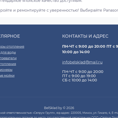
егендарное японское качество доступным.
тройте и ремонтируйте с уверенностью! Выбирайте Panason
УЛЯРНОЕ
КОНТАКТЫ И АДРЕС
ПН-ЧТ с 9:00 до 20:00 ПТ с 9
оры отопления
10:00 до 14:00
 для воды
греватели
infobelsklad@mail.ru
отопления
ионеры
ПН-ЧТ с 9:00 до 20:00
ые мойки
ПТ с 9:00 до 19:00
СБ с 10:00 до 14:00
BelSklad.by © 2026
й ответственностью «Селрум Групп», юр.адрес: 220005, Минск, ул. Гикало, 4, E-mai
порядительных органов по месту государственной регистрации ООО «Селрум Груп