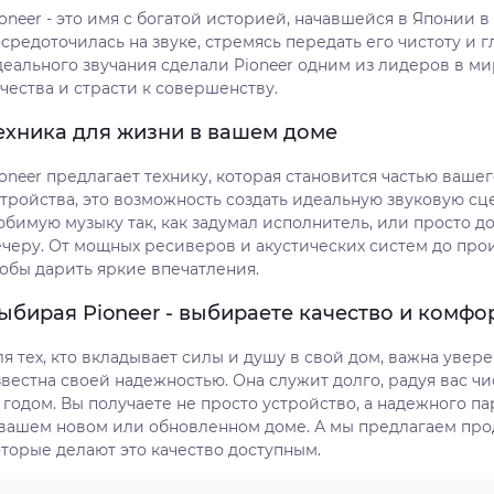
oneer - это имя с богатой историей, начавшейся в Японии в
средоточилась на звуке, стремясь передать его чистоту и г
деального звучания сделали Pioneer одним из лидеров в ми
чества и страсти к совершенству.
ехника для жизни в вашем доме
oneer предлагает технику, которая становится частью ваше
стройства, это возможность создать идеальную звуковую сц
юбимую музыку так, как задумал исполнитель, или просто 
ечеру. От мощных ресиверов и акустических систем до про
тобы дарить яркие впечатления.
ыбирая Pioneer - выбираете качество и комфо
я тех, кто вкладывает силы и душу в свой дом, важна увере
звестна своей надежностью. Она служит долго, радуя вас ч
 годом. Вы получаете не просто устройство, а надежного п
 вашем новом или обновленном доме. А мы предлагаем прод
оторые делают это качество доступным.