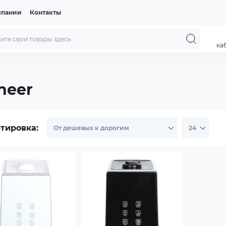
мпании
Контакты
ка
neer
тировка: