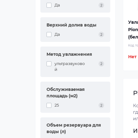
Да
2
Увл
Верхний долив воды
Pio
Да
2
(бе
Код т
Метод увлажнения
Нет
ультразвуково
2
й
Обслуживаемая
P
площадь (м2)
25
Ко
2
гд
и
Объем резервуара для
И
воды (л)