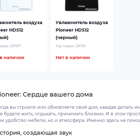
ажнитель воздуха
Увлажнитель воздуха
neer HDS12
Pioneer HDS12
лый)
(черный)
овара:
287977
Код товара:
287931
 в наличии
Нет в наличии
ioneer: Сердце вашего дома
гда вы строите или обновляете свой дом, каждая деталь им
е будете жить, отдыхать, принимать близких. И в этом прос
ли удобство мебели, но и атмосфера. Именно здесь на помо
стория, создающая звук