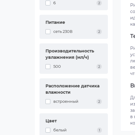
6
2
Pi
со
и
Питание
ка
сеть 230В
2
Т
Pi
Производительность
у
увлажнения (мл/ч)
л
500
в
2
ч
В
Расположение датчика
влажности
Дл
встроенный
2
и
за
в
Цвет
к
белый
1