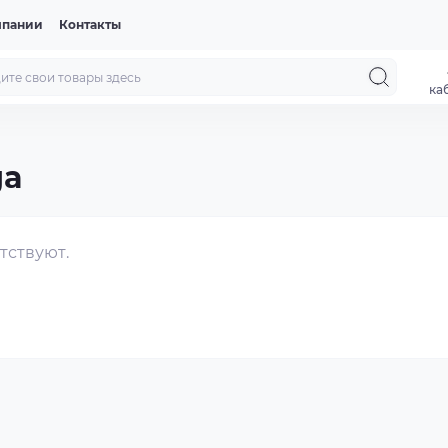
мпании
Контакты
ка
ga
тствуют.