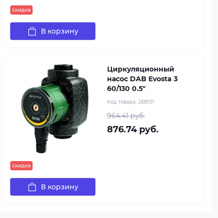
скидка
В корзину
Циркуляционный
насос DAB Evosta 3
60/130 0.5"
Код товара:
268101
964.41 руб.
876.74 руб.
скидка
В корзину