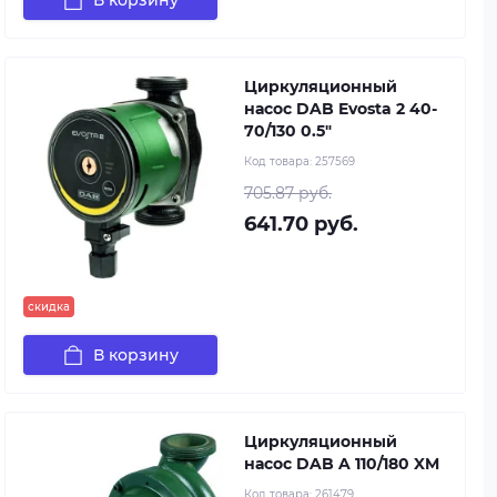
Циркуляционный
насос DAB Evosta 2 40-
70/130 0.5"
Код товара:
257569
705.87 руб.
641.70 руб.
скидка
В корзину
Циркуляционный
насос DAB A 110/180 XM
Код товара:
261479