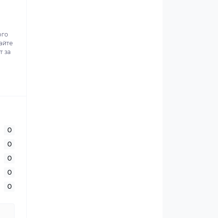
ого
айте
т за
0
0
0
0
0