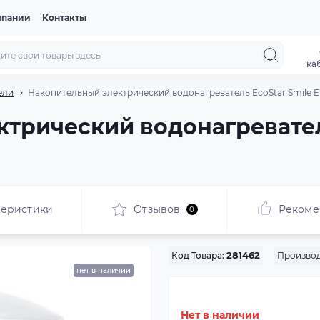
мпании
Контакты
ка
ели
Накопительный электрический водонагреватель EcoStar Smile
трический водонагревател
теристики
Отзывов
Рекоме
0
Производ
Код Товара:
281462
нет в наличии
Нет в наличии