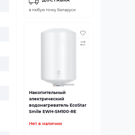
в любую точку Беларуси
Накопительный
электрический
водонагреватель EcoStar
Smile EWH-SM100-RE
Нет в наличии