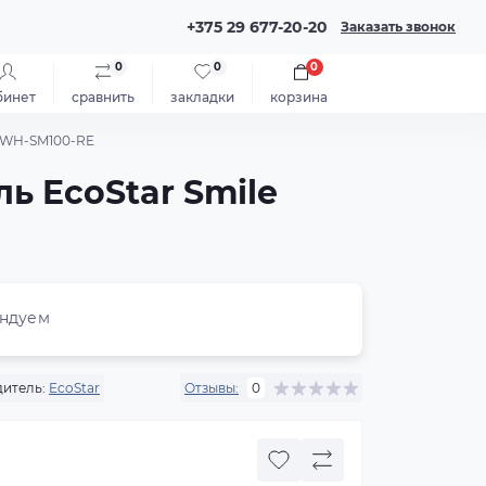
+375 29 677-20-20
Заказать звонок
0
0
0
бинет
сравнить
закладки
корзина
 EWH-SM100-RE
ь EcoStar Smile
ндуем
итель:
EcoStar
Отзывы:
0