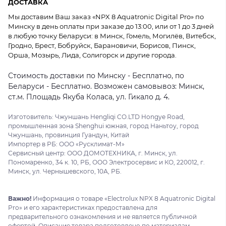
ДОСТАВКА
Мы доставим Ваш заказ «NPX 8 Aquatronic Digital Pro» по
Минску в день оплаты при заказе до 13:00, или от 1 до 3 дней
в любую точку Беларуси: в Минск, Гомель, Могилёв, Витебск,
Гродно, Брест, Бобруйск, Барановичи, Борисов, Пинск,
Орша, Мозырь, Лида, Солигорск и другие города.
Стоимость доставки по Минску - Бесплатно, по
Беларуси - Бесплатно. Возможен самовывоз: Минск,
ст.м. Площадь Якуба Коласа, ул. Гикало д. 4.
Изготовитель: Чжуншань Hengliqi CO.LTD Hongye Road,
промышленная зона Shenghui южная, город Наньтоу, город
Чжуншань, провинция Гуандун, Китай
Импортер в РБ: ООО «Русклимат-М»
Сервисный центр: ООО ДОМОТЕХНИКА, г. Минск, ул.
Пономаренко, 34 к. 10, РБ, ООО Электросервис и КО, 220012, г.
Минск, ул. Чернышевского, 10А, РБ.
Важно!
Информация о товаре «Electrolux NPX 8 Aquatronic Digital
Pro» и его характеристиках предоставлена для
предварительного ознакомления и не является публичной
офертой. Описание товара подготовлено по материалам,