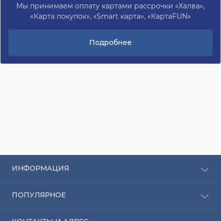
Мы принимаем оплату картами рассрочки «Халва»,
«Карта покупок», «Smart карта», «КартаFUN»
Подробнее
ИНФОРМАЦИЯ
Рассрочка
ПОПУЛЯРНОЕ
Оплата
Доставка
Радиаторы отопления