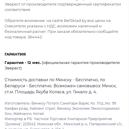
Эверест от производителя подтверждённый сертификатом
соответствия.
Обратите внимание: на сайте BelSklad.by все цены на
Смесители указаны с НДС, возможен наличный и
безналичный расчет. При заказе обязательно сообщайте
код товара: 264442.
ГАРАНТИЯ
Гарантия - 12 мес.
(официальная гарантия производителя
Эверест).
Стоимость доставки по Минску - Бесплатно, по
Беларуси - Бесплатно. Возможен самовывоз: Минск,
ст.м. Площадь Якуба Коласа, ул. Гикало д. 4.
Изготовитель: Венжоу Потато Санитари Варес Ко. Лтд.,No. 99
Хаифан роад, Хайченг стрит, Венжоу Экономик Текнолоджикал
Зон, Жейчанги, Китай
Импортер в РБ: Частное Торговое Унитарное Предприятие
"Домина", 223043, Минская обл., Минский р-н, Папернянский с/с,