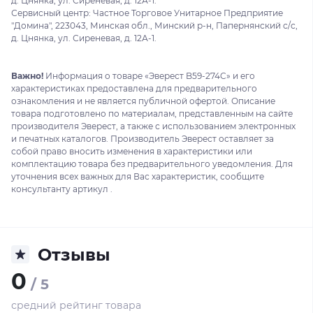
д. Цнянка, ул. Сиреневая, д. 12А-1.
Сервисный центр: Частное Торговое Унитарное Предприятие
"Домина", 223043, Минская обл., Минский р-н, Папернянский с/с,
д. Цнянка, ул. Сиреневая, д. 12А-1.
Важно!
Информация о товаре «Эверест B59-274C» и его
характеристиках предоставлена для предварительного
ознакомления и не является публичной офертой. Описание
товара подготовлено по материалам, представленным на сайте
производителя Эверест, а также с использованием электронных
и печатных каталогов. Производитель Эверест оставляет за
собой право вносить изменения в характеристики или
комплектацию товара без предварительного уведомления. Для
уточнения всех важных для Вас характеристик, сообщите
консультанту артикул .
Отзывы
0
/ 5
средний рейтинг товара