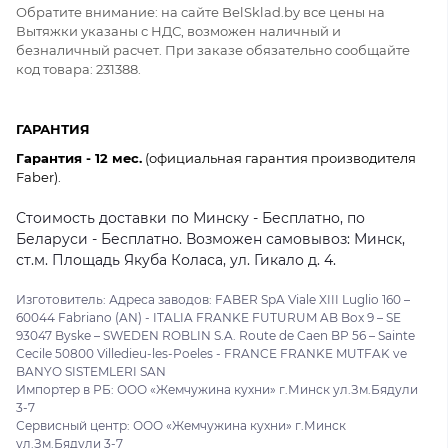
Обратите внимание: на сайте BelSklad.by все цены на
Вытяжки указаны с НДС, возможен наличный и
безналичный расчет. При заказе обязательно сообщайте
код товара: 231388.
ГАРАНТИЯ
Гарантия - 12 мес.
(официальная гарантия производителя
Faber).
Стоимость доставки по Минску - Бесплатно, по
Беларуси - Бесплатно. Возможен самовывоз: Минск,
ст.м. Площадь Якуба Коласа, ул. Гикало д. 4.
Изготовитель: Адреса заводов: FABER SpA Viale XIII Luglio 160 –
60044 Fabriano (AN) - ITALIA FRANKE FUTURUM AB Box 9 – SE
93047 Byske – SWEDEN ROBLIN S.A. Route de Caen BP 56 – Sainte
Cecile 50800 Villedieu-les-Poeles - FRANCE FRANKE MUTFAK ve
BANYO SISTEMLERI SAN
Импортер в РБ: ООО «Жемчужина кухни» г.Минск ул.Зм.Бядули
3-7
Сервисный центр: ООО «Жемчужина кухни» г.Минск
ул.Зм.Бядули 3-7