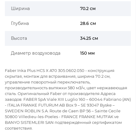
Ширина
70.2 см
Глубина
28.6 см
Высота
34.25 см
Диаметр воздуховода
150 мм
Faber Inka Plus HCS X A70 305.0602.050 - конструкция
скрытая, монтаж для встраивания, ширина 70.2 см,
управление поворотный переключатель,
производительность вытяжки 580 м3/ч, цвет нержавеющая
сталь. Оригинальный Faber от производителя Адреса
заводов: FABER SpA Viale XIII Luglio 160 – 60044 Fabriano (AN)
- ITALIA FRANKE FUTURUM AB Box 9 – SE 93047 Byske –
SWEDEN ROBLIN S.A. Route de Caen BP 56 – Sainte Cecile
50800 Villedieu-les-Poeles - FRANCE FRANKE MUTFAK ve
BANYO SISTEMLERI SAN подтверждённый сертификатом
соответствия.