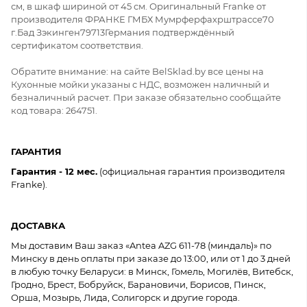
см, в шкаф шириной от 45 см. Оригинальный Franke от
производителя ФРАНКЕ ГМБХ Мумрферфахрштрассе70
г.Бад Зэкинген79713Германия подтверждённый
сертификатом соответствия.
Обратите внимание: на сайте BelSklad.by все цены на
Кухонные мойки указаны с НДС, возможен наличный и
безналичный расчет. При заказе обязательно сообщайте
код товара: 264751.
ГАРАНТИЯ
Гарантия - 12 мес.
(официальная гарантия производителя
Franke).
ДОСТАВКА
Мы доставим Ваш заказ «Antea AZG 611-78 (миндаль)» по
Минску в день оплаты при заказе до 13:00, или от 1 до 3 дней
в любую точку Беларуси: в Минск, Гомель, Могилёв, Витебск,
Гродно, Брест, Бобруйск, Барановичи, Борисов, Пинск,
Орша, Мозырь, Лида, Солигорск и другие города.