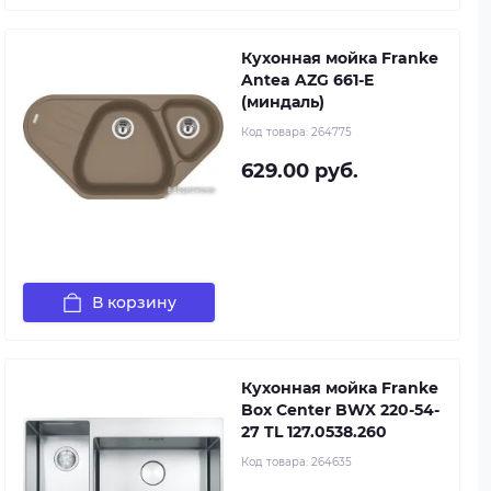
Кухонная мойка Franke
Antea AZG 661-E
(миндаль)
Код товара:
264775
629.00 руб.
В корзину
Кухонная мойка Franke
Box Center BWX 220-54-
27 TL 127.0538.260
Код товара:
264635