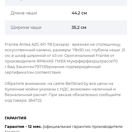
Длина чаши
44.2 см
Ширина чаши
35.2 см
Franke Antea AZG 611-78 (сахара) - врезная на столешницу,
искусственный камень, размеры: 78x50 см, глубина чаши: 21
см, в шкаф шириной от 45 см. Оригинальный Franke от
производителя ФРАНКЕ ГМБХ Мумрферфахрштрассе70
г.Бад Зэкинген79713Германия подтверждённый
сертификатом соответствия.
Обратите внимание: на сайте BelSklad.by все цены на
Кухонные мойки указаны с НДС, возможен наличный и
безналичный расчет. При заказе обязательно сообщайте
код товара: 264722.
ГАРАНТИЯ
Гарантия - 12 мес.
(официальная гарантия производителя
Franke).