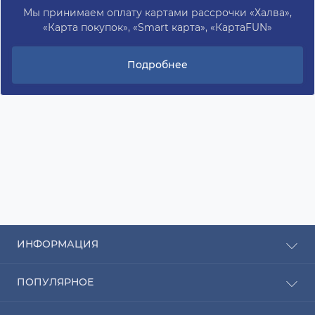
Мы принимаем оплату картами рассрочки «Халва»,
«Карта покупок», «Smart карта», «КартаFUN»
Подробнее
ИНФОРМАЦИЯ
Рассрочка
ПОПУЛЯРНОЕ
Оплата
Доставка
Радиаторы отопления