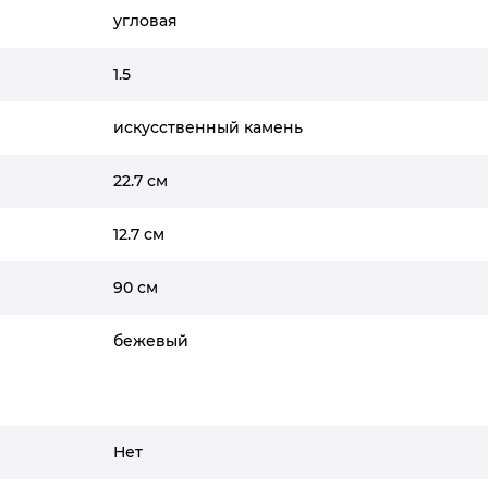
угловая
1.5
искусственный камень
22.7 см
12.7 см
90 см
бежевый
Нет