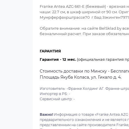
Franke Antea AZG 661-E (бежевый) - врезная 
чаши: 22.7 см, в шкаф шириной от 90 см. О
Мумрферфахрштрассе70 г.Бад Зэкинген7971
Обратите внимание: на сайте BelSklad.by в
безналичный расчет. При заказе обязательно
ГАРАНТИЯ
Гарантия - 12 мес.
(официальная гарантия пр
Стоимость доставки по Минску - Бесплатн
Площадь Якуба Коласа, ул. Гикало д. 4.
Изготовитель: -Франке Холдинг АГ. Франке-штра
Импортер в РБ: -
Сервисный центр: -
Важно!
Информация о товаре «Franke Antea AZG 6
предварительного ознакомления и не является 
представленным на сайте производителя Franke,