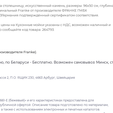
на столешницу, искусственный камень, размеры: 96x50 см, глубин
ригинальный Franke от производителя ФРАНКЕ ГМБХ
3Германия подтверждённый сертификатом соответствия.
се цены на Кухонные мойки указаны с НДС, возможен наличный и
 сообщайте код товара: 264793.
оизводителя Franke).
о, по Беларуси - Бесплатно. Возможен самовывоз: Минск, ст
ссе 2, П.О. ЯЩИК 230, 4663 Арбург, Швейцария
61-E (бежевый)» и его характеристиках предоставлена для
публичной офертой. Описание товара подготовлено по материалам,
 а также с использованием электронных и печатных каталогов.