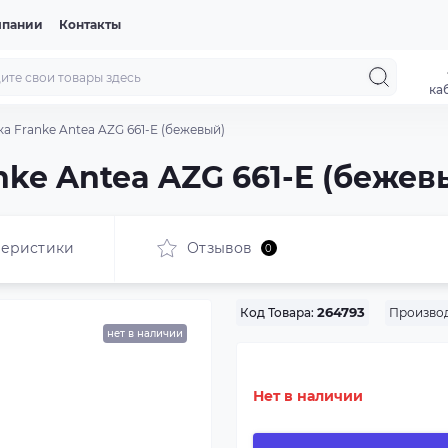
мпании
Контакты
ка
а Franke Antea AZG 661-E (бежевый)
nke Antea AZG 661-E (бежев
теристики
Отзывов
0
Производ
Код Товара:
264793
нет в наличии
Нет в наличии