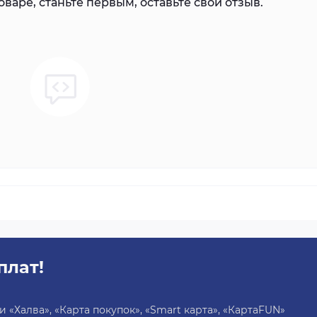
варе, станьте первым, оставьте свой отзыв.
плат!
«Халва», «Карта покупок», «Smart карта», «КартаFUN»