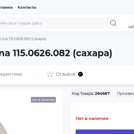
мпании
Контакты
ка
ina 115.0626.082 (сахара)
a 115.0626.082 (сахара)
теристики
Отзывов
0
Произво
Код Товара:
264687
нет в наличии
Нет в наличии