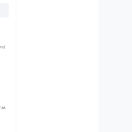
nd.
.м.