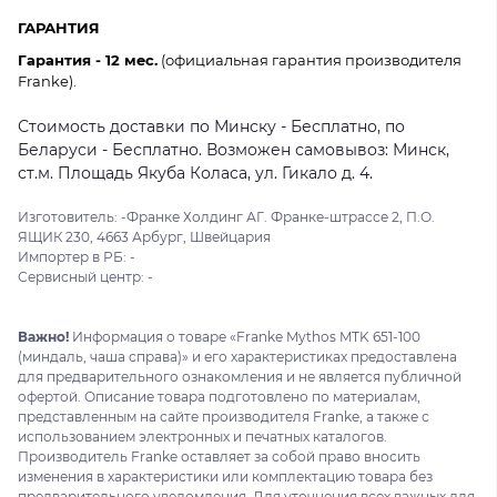
ГАРАНТИЯ
Гарантия - 12 мес.
(официальная гарантия производителя
Franke).
Стоимость доставки по Минску - Бесплатно, по
Беларуси - Бесплатно. Возможен самовывоз: Минск,
ст.м. Площадь Якуба Коласа, ул. Гикало д. 4.
Изготовитель: -Франке Холдинг АГ. Франке-штрассе 2, П.О.
ЯЩИК 230, 4663 Арбург, Швейцария
Импортер в РБ: -
Сервисный центр: -
Важно!
Информация о товаре «Franke Mythos MTK 651-100
(миндаль, чаша справа)» и его характеристиках предоставлена
для предварительного ознакомления и не является публичной
офертой. Описание товара подготовлено по материалам,
представленным на сайте производителя Franke, а также с
использованием электронных и печатных каталогов.
Производитель Franke оставляет за собой право вносить
изменения в характеристики или комплектацию товара без
предварительного уведомления. Для уточнения всех важных для