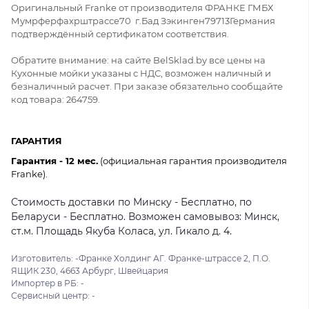
Оригинальный Franke от производителя ФРАНКЕ ГМБХ
Мумрферфахрштрассе70 г.Бад Зэкинген79713Германия
подтверждённый сертификатом соответствия.
Обратите внимание: на сайте BelSklad.by все цены на
Кухонные мойки указаны с НДС, возможен наличный и
безналичный расчет. При заказе обязательно сообщайте
код товара: 264759.
ГАРАНТИЯ
Гарантия - 12 мес.
(официальная гарантия производителя
Franke).
Стоимость доставки по Минску - Бесплатно, по
Беларуси - Бесплатно. Возможен самовывоз: Минск,
ст.м. Площадь Якуба Коласа, ул. Гикало д. 4.
Изготовитель: -Франке Холдинг АГ. Франке-штрассе 2, П.О.
ЯЩИК 230, 4663 Арбург, Швейцария
Импортер в РБ: -
Сервисный центр: -