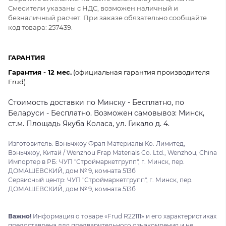
Смесители указаны с НДС, возможен наличный и
безналичный расчет. При заказе обязательно сообщайте
код товара: 257439.
ГАРАНТИЯ
Гарантия - 12 мес.
(официальная гарантия производителя
Frud).
Стоимость доставки по Минску - Бесплатно, по
Беларуси - Бесплатно. Возможен самовывоз: Минск,
ст.м. Площадь Якуба Коласа, ул. Гикало д. 4.
Изготовитель: Вэньчжоу Фрап Материалы Ко. Лимитед,
Вэньчжоу, Китай / Wenzhou Frap Materials Co. Ltd., Wenzhou, China
Импортер в РБ: ЧУП "Строймаркетгрупп", г. Минск, пер.
ДОМАШЕВСКИЙ, дом № 9, комната 513б
Сервисный центр: ЧУП "Строймаркетгрупп", г. Минск, пер.
ДОМАШЕВСКИЙ, дом № 9, комната 513б
Важно!
Информация о товаре «Frud R22111» и его характеристиках
предоставлена для предварительного ознакомления и не