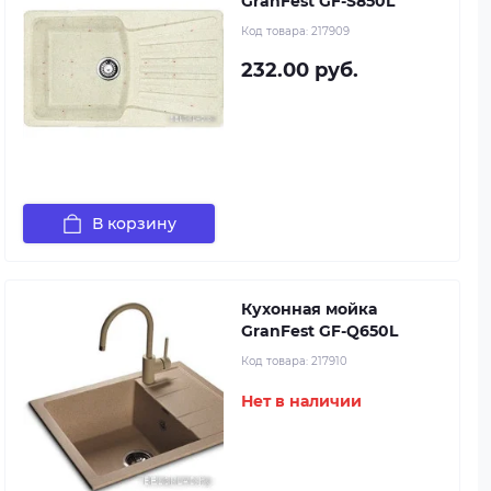
GranFest GF-S850L
Код товара:
217909
232.00 руб.
В корзину
Кухонная мойка
GranFest GF-Q650L
Код товара:
217910
Нет в наличии