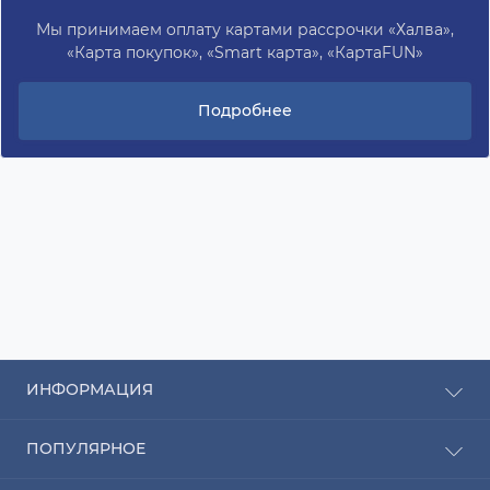
Мы принимаем оплату картами рассрочки «Халва»,
«Карта покупок», «Smart карта», «КартаFUN»
Подробнее
ИНФОРМАЦИЯ
Рассрочка
ПОПУЛЯРНОЕ
Оплата
Доставка