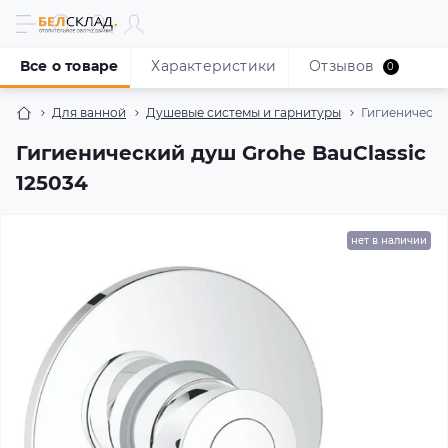
Все о товаре
Характеристики
Отзывов
0
Для ванной
Душевые системы и гарнитуры
Гигиенически
Гигиенический душ Grohe BauClassic
125034
нет в наличии