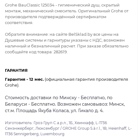
Grohe BauClassic 125034 - гигиенический душ, скрытый
монтаж, механический смеситель. Оригинальный Grohe от
производителя подтверждённый сертификатом
соответствия.
Обратите внимание: на сайте BelSklad.by все цены на
Душевые системы и гарнитуры указаны с НДС, возможен
наличный и безналичный расчет. При заказе обязательно
сообщайте код товара: 282619.
ГАРАНТИЯ
Гарантия - 12 мес.
(официальная гарантия производителя
Grohe).
Стоимость доставки по Минску - Бесплатно, по
Беларуси - Бесплатно. Возможен самовывоз: Минск,
ст.м. Площадь Якуба Коласа, ул. Гикало д. 4.
Изготовитель: Гроэ Груп С.а.р.л., 1Б, Хеинхафф, L-1736
Сенэнжерберг, Люксембург / GROHE Group S.à r.l., 1B, Heienhaff, L-
1736 Sennigerberg, Luxembourg