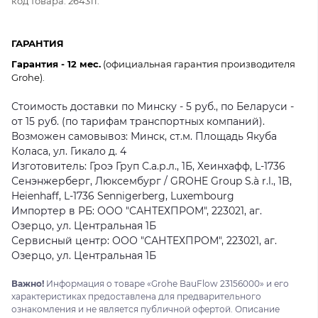
код товара: 264311.
ГАРАНТИЯ
Гарантия - 12 мес.
(официальная гарантия производителя
Grohe).
Стоимость доставки по Минску - 5 руб., по Беларуси -
от 15 руб. (по тарифам транспортных компаний).
Возможен самовывоз: Минск, ст.м. Площадь Якуба
Коласа, ул. Гикало д. 4
Изготовитель: Гроэ Груп С.а.р.л., 1Б, Хеинхафф, L-1736
Сенэнжерберг, Люксембург / GROHE Group S.à r.l., 1B,
Heienhaff, L-1736 Sennigerberg, Luxembourg
Импортер в РБ: ООО "САНТЕХПРОМ", 223021, аг.
Озерцо, ул. Центральная 1Б
Сервисный центр: ООО "САНТЕХПРОМ", 223021, аг.
Озерцо, ул. Центральная 1Б
Важно!
Информация о товаре «Grohe BauFlow 23156000» и его
характеристиках предоставлена для предварительного
ознакомления и не является публичной офертой. Описание