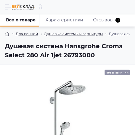
Все о товаре
Характеристики
Отзывов
0
Для ванной
Душевые системы и гарнитуры
Душевая систе
Душевая система Hansgrohe Croma
Select 280 Air 1jet 26793000
нет в наличии