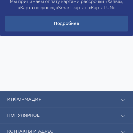
Мы принимаем оплату картами рассрочки «Халва»,
«Карта покупок», «Smart карта», «КартаFUN»
Подробнее
ИНФОРМАЦИЯ
Рассрочка
ПОПУЛЯРНОЕ
Оплата
Доставка
Радиаторы отопления
КОНТАКТЫ И АДРЕС
О компании